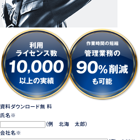
資料ダウンロード
無 料
氏名
※
（例 北海 太郎）
会社名
※