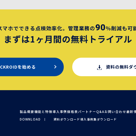
90
スマホでできる点検効率化。
管理業務の
％削減も可
まずは1ヶ月間の
無料トライアル
ECKROIDを始める
資料の無料ダ
製品概要
機能と特徴
導入事例
価格表
パートナー
Q&A
お問い合わせ
最新
DOWNLOAD
資料ダウンロード
導入事例集ダウンロード