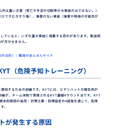
、1件は重い災害（死亡や手足の切断等の大事故のみではない。）
だけですむかすり傷）、傷害のない事故（傷害や物損の可能性が
にしていると、いずれ重大事故に発展する恐れがあります。製造現
動が欠かせません。
300の法則）｜職場のあんぜんサイト
KYT（危険予知トレーニング）
を察知するための訓練です。KYTには、ヒヤリハットの報告例が
訓練が、チーム体制で実施されるKYT基礎4ラウンド法です。KYT
根本的原因の追究・対策立案・目標設定の4段階を通じて、危険
ます。
トが発生する原因