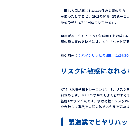
「同じ人間が起こした330件の災害のうち
があったとすると、29回の軽傷（応急手当
あるもの）を300回起こしている。」
傷害がないからといって危険因子を野放し
場の重大事故を防ぐには、ヒヤリハット活
※引用元：
：ハインリッヒの法則（1:29:
リスクに敏感になれる
KYT（危険予知トレーニング）は、リスク
役立ちます。 KYTのなかでもよく行われる
基礎4ラウンド法では、現状把握・リスクの
を余地して事故を未然に防ぐスキルを高め
製造業でヒヤリハッ