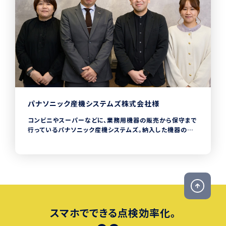
パナソニック産機システムズ株式会社様
コンビニやスーパーなどに、業務用機器の販売から保守まで
行っているパナソニック産機システムズ。納入した機器の修
理や保守を行うカスタマーサポート統括部では、
CHECKROIDを導入しています。以前は数十万件に及ぶ機
器データを、手書きのメモとExcelで管理をしていたため、膨
大なデータを円滑に活用できていませんでした。2024年1月
からCHECKROIDの導入と同社のQRコードを組み合わせ
ることで、現場での機器登録の時間短縮や、現場とオフィスに
おけるリアルタイムでのデータ共有を実現しました。
スマホでできる点検効率化。