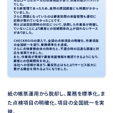
点はローカルルールの点検項目があり、点検内容がバラバラ
でした。
また紙管理であったため、故障の原因調査にも時間がかかっ
ていました。
さらに問題となっていたのは顧客訪問の来歴管理も適切に
記録が取れていなかったことです。
例えば前回訪問時の対応について、訪問した作業員が把握し
ていないことにより顧客との信頼関係向上が図れないケース
がありました。
CHECKROIDの導入で、全国の点検項目の明確化、作業項目
の全国統一を図り、業務標準化を達成。
さらに点検業務自体の効率化と、不適合時の迅速な調査と対
応を実現できました。
また、作業員が現場で顧客来歴情報を確認できるようになり、
顧客との信頼関係を向上。
当社への信頼が高まり、離反防止はもとよりサービス拡大に
繋がる機会を得れるようになりました。
紙の帳票運用から脱却し、業務を標準化。ま
た点検項目の明確化、項目の全国統一を実
現。