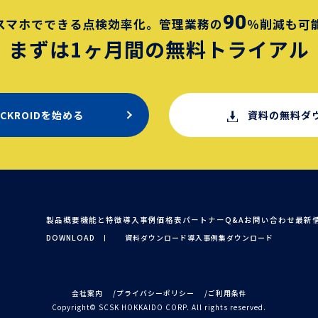
90
スマホでできる点検効率化。
管理業務の
％削減も可
まずは1ヶ月間の
無料トライアル
ECKROIDを始める
資料の無料ダ
製品概要
機能と特徴
導入事例
価格表
パートナー
Q&A
お問い合わせ
最新
DOWNLOAD
資料ダウンロード
導入事例集ダウンロード
会社案内
プライバシーポリシー
ご利用条件
Copyright© SCSK HOKKAIDO CORP. All rights reserved.