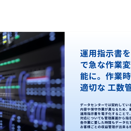
運用指示書
で急な作業
能に。作業
適切な 工数
データセンターでは契約してい
内容や保守作業が異なるため、
運用指示書を電子化することで
対応についても管理画面から指
各作業に要した時間もデータ化す
お客様ごとの収益管理が出来る