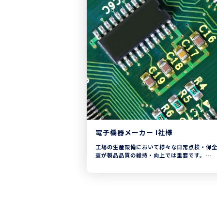
電子機器メーカー I社様
工場の生産設備において様々な日常点検・保
査が製品品質の維持・向上では重要です。
しかし生産ライン長は作業者が行った点検内
確認や分析に多くの時間を費やしている状況
た。
CHECKROIDの導入では、点検計画は自動で
CHECKROIDに登録され、生産ライン長は作
示のみ実施。