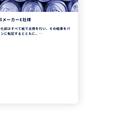
料メーカーE社様
子化前はすべて紙で点検を行い、その結果をパ
コンに転記するとともに、
3回、十数種類の商品について 品質管理 レポ
ト の分析を含めて作成していました。
ECKROID導入による電子化により、転記作業
無くなり、分析も速やかに行えるようになった
め、
場作業員の生産性が向上し、今まで以上の 品質
理 が可能となりました。