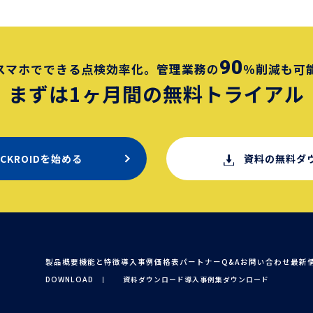
タ化
で作
やデ
た時
90
スマホでできる点検効率化。
管理業務の
％削減も可
減を
まずは1ヶ月間の
無料トライアル
上施
れる
ECKROIDを始める
資料の無料ダ
製品概要
機能と特徴
導入事例
価格表
パートナー
Q&A
お問い合わせ
最新
DOWNLOAD
資料ダウンロード
導入事例集ダウンロード