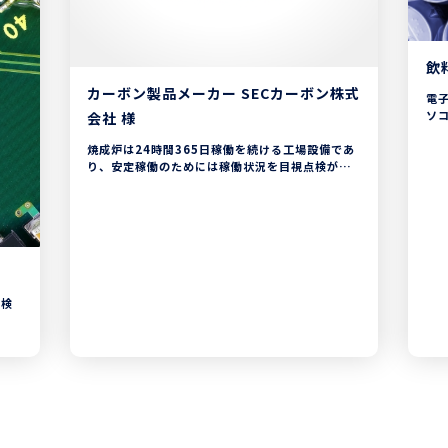
飲
カーボン製品メーカー SECカーボン株式
電
ソ
会社 様
1日
焼成炉は24時間365日稼働を続ける工場設備であ
ー
り、安定稼働のためには稼働状況を目視点検が必
CH
要です。
が
また点検結果は紙に記録し操業日報に転記して清
た
書しなければなりませんでした。
現
管
CHECKROIDを導入することにより、1日の点検
作業時間が300分から240分程度に削減でき、操
業日報は転記作業が不要となり誤記や漏れもなく
なり信頼性が向上しました。
全検
またセンサーデータを端末画面で確認できるよう
になり複合的な情報をもとに工場設備の状態を判
容の
断できるようになりました。
でし
業指