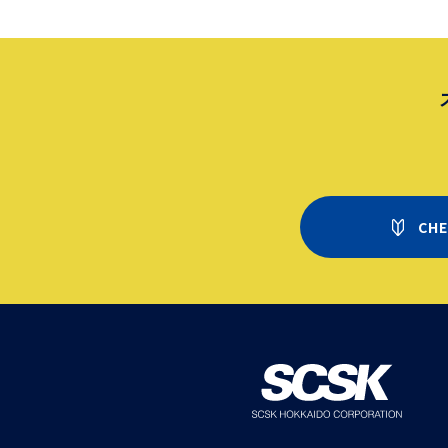
作業者がスマホで実施した結果は即座にデー
され、基幹システムに連携し、リアルタイム
業状況を確認できるようになりました。
その結果、生産ライン長は従来の紙での確認
ータ投入からの分析、障害調査に費やしてい
間と比較すると、
CHECKROID導入により稼働工数の９０％削
達成。
空いた時間は業務改善や運用見直し、品質向
策などの、より重要な課題に時間を割り当て
ようになりました。
CH