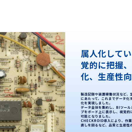
属人化してい
覚的に把握
化、生産性
製造記録や装置稼働状況など、
にあたって、これまでデータ化
化を実現しました。
データ全体を集約し、BIツー
プをボード上に表示し、視覚的
可能となりました。
CHECKROID導入により、
直しを図るなど、品質と生産性